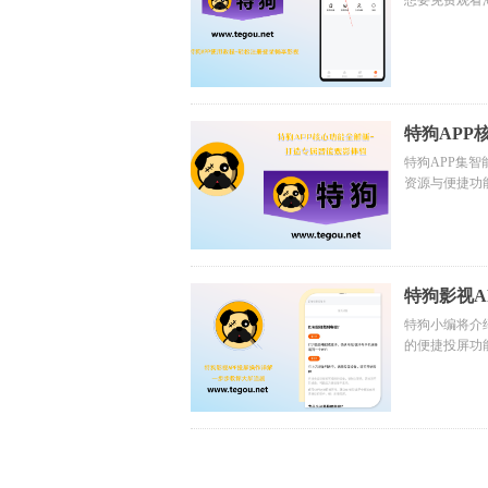
想要免费观看
特狗APP
特狗APP集
资源与便捷功
特狗影视A
特狗小编将介
的便捷投屏功