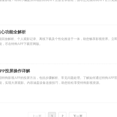
海量影视？特狗小编提供详细的特狗APP注册登录教程，指导您完成特狗APP官方免
核心功能全解析
智能回放解析、个人观影记录、离线下载及个性化推送于一体，助您畅享影视世界。立即
能，尽在特狗APP下载官网版。
PP投屏操作详解
绍特狗影视APP的投屏方法，包括步骤解析、常见问题处理。了解如何通过特狗APP
能，实现大屏观影。内容涵盖设备连接技巧，助您轻松享受特狗影视资源。
上一页
1
2
下一页