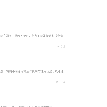
下载官网版、特狗APP官方免费下载及特狗影视免费
넶
918
问题。特狗小编介绍其运作机制与使用场景，欢迎通
넶
1554