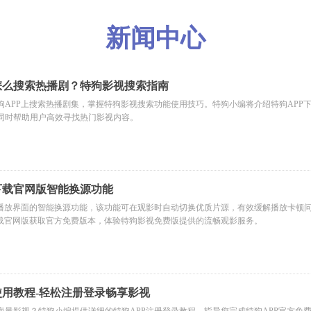
新闻中心
怎么搜索热播剧？特狗影视搜索指南
狗APP上搜索热播剧集，掌握特狗影视搜索功能使用技巧。特狗小编将介绍特狗APP
同时帮助用户高效寻找热门影视内容。
下载官网版智能换源功能
P播放界面的智能换源功能，该功能可在观影时自动切换优质片源，有效缓解播放卡顿
下载官网版获取官方免费版本，体验特狗影视免费版提供的流畅观影服务。
使用教程-轻松注册登录畅享影视