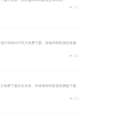
费下载与安装，轻松畅享特狗影视全库内容。
넶
555
进行特狗APP官方免费下载，体验特狗影视的海量
넶
166
官方免费下载安全安装，并体验特狗影视免费版下载
넶
154